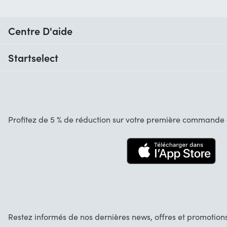
Centre D'aide
Quand vais-je recevoir ma commande ?
Startselect
Aide avec les codes
Avis clients
Garantie
À propos de nous
Annulation et retours
Emplois
Profitez de 5 % de réduction sur votre première commande d
Contact
Restez informés de nos dernières news, offres et promotions