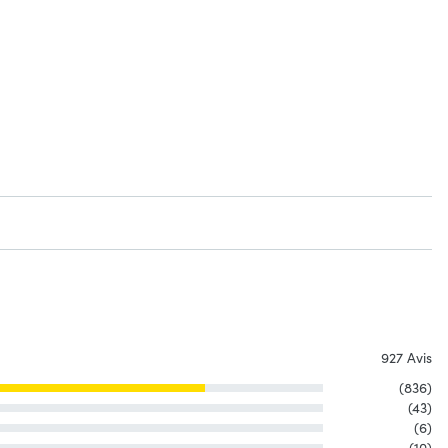
927 Avis
(836)
(43)
(6)
(10)