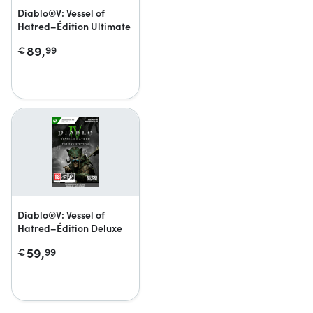
Diablo®V: Vessel of
Hatred–Édition Ultimate
89,
€
99
Diablo®V: Vessel of
Hatred–Édition Deluxe
59,
€
99