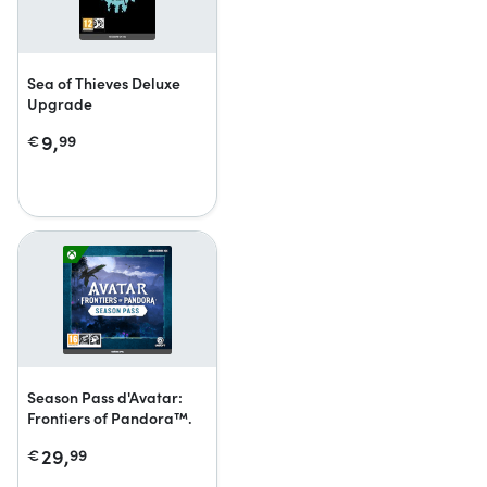
Sea of Thieves Deluxe
Upgrade
9,
€
99
Season Pass d'Avatar:
Frontiers of Pandora™.
29,
€
99