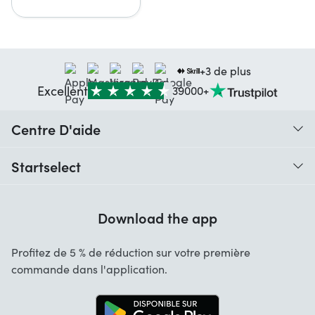
+3 de plus
Excellent
39000+
Centre D'aide
Quand vais-je recevoir ma commande ?
Startselect
Aide avec les codes
Avis clients
Garantie
Download the app
À propos de nous
Annulation et retours
Emplois
Profitez de 5 % de réduction sur votre première
Contact
commande dans l'application.