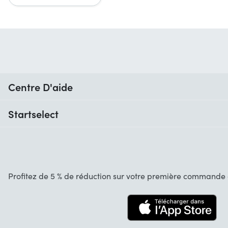
Centre D'aide
Quand vais-je recevoir ma commande ?
Startselect
Aide avec les codes
Avis clients
Garantie
À propos de nous
Annulation et retours
Emplois
Profitez de 5 % de réduction sur votre première commande d
Contact