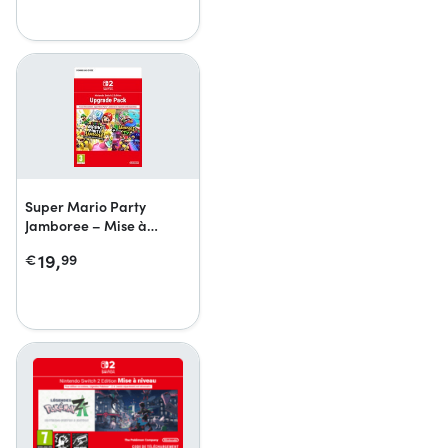
Super Mario Party
Jamboree – Mise à
niveau Nintendo Switch 2
19,
€
99
Edition + Jamboree TV +
Jamboree TV