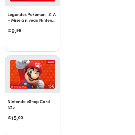
Légendes Pokémon : Z-A
– Mise à niveau Nintendo
Switch 2 Edition
9,
€
99
Nintendo eShop Card
€15
15,
€
00