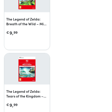
The Legend of Zelda:
Breath of the Wild – Mise
à niveau Nintendo Switch
9,
€
99
2 Edition
The Legend of Zelda:
Tears of the Kingdom –
Mise à niveau Nintendo
9,
€
99
Switch 2 Edition