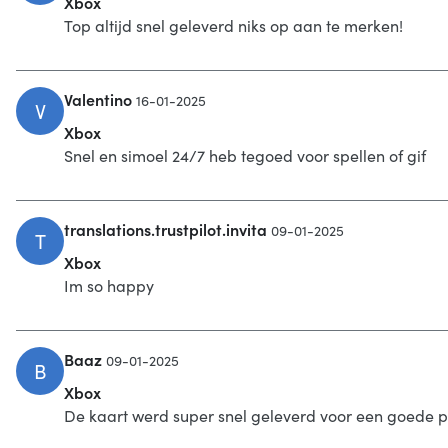
Xbox
Top altijd snel geleverd niks op aan te merken!
Valentino
16-01-2025
V
Xbox
Snel en simoel 24/7 heb tegoed voor spellen of gif
translations.trustpilot.invita
09-01-2025
T
Xbox
Im so happy
Baaz
09-01-2025
B
Xbox
De kaart werd super snel geleverd voor een goede pr