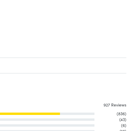
927 Reviews
(836)
(43)
(6)