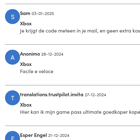
Sam
03-01-2025
S
Xbox
Je krijgt de code meteen in je mail, en geen extra ko
Anonimo
28-12-2024
A
Xbox
Facile e veloce
translations.trustpilot.invita
27-12-2024
T
Xbox
Hier kan ik mijn game pass ultimate goedkoper kopen
Esper Engel
21-12-2024
E