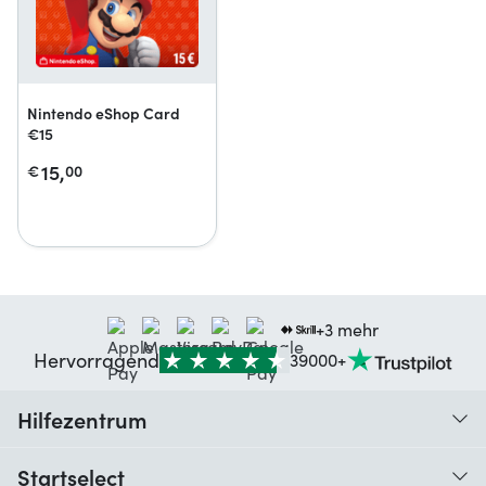
Nintendo eShop Card
€15
15,
€
00
+3 mehr
Hervorragend
39000+
Hilfezentrum
Wann erhalte ich meine Bestellung?
Startselect