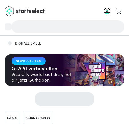
Zum W
DIGITALE SPIELE
VORBESTELLEN
GTA VI vorbestellen
Vice City wartet auf dich, hol
dir jetzt Guthaben.
Gehe zu ...
GTA 6
SHARK CARDS