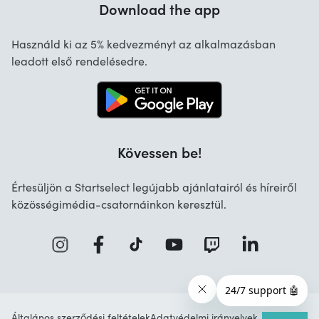
Download the app
Rólunk
Cancellation and returns
Használd ki az 5% kedvezményt az alkalmazásban
Contact
leadott első rendelésedre.
Kövessen be!
Értesüljön a Startselect legújabb ajánlatairól és híreiről
közösségimédia-csatornáinkon keresztül.
Általános szerződési feltételek
Adatvédelmi irányelvek