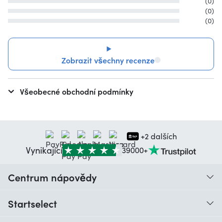
(0)
(0)
(0)
Zobrazit všechny recenze
Všeobecné obchodní podmínky
+2 dalších
Vynikající
39000+
Centrum nápovědy
Kontakt
Startselect
Recenze zákazníků