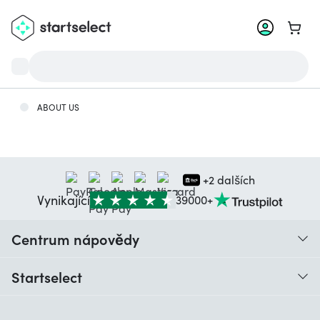
Přejít
ABOUT US
+2 dalších
Vynikající
39000+
Centrum nápovědy
Kontakt
Startselect
Recenze zákazníků