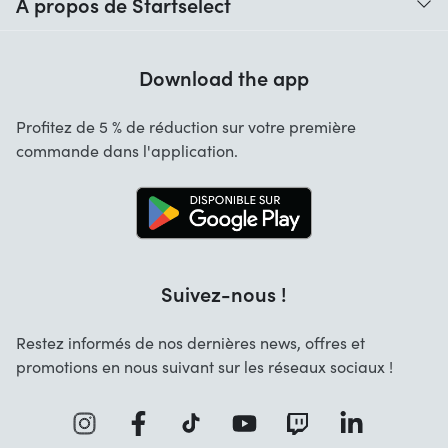
À propos de Startselect
Aide avec les codes
Avis clients
Garantie
Download the app
À propos de nous
Annulation et retours
Startselect App
Profitez de 5 % de réduction sur votre première
Contact
commande dans l'application.
Emplois
Suivez-nous !
Restez informés de nos dernières news, offres et
promotions en nous suivant sur les réseaux sociaux !