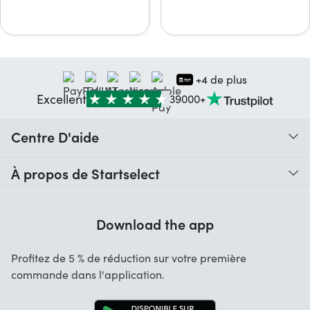
+4 de plus
Excellent
39000+
Centre D'aide
Quand vais-je recevoir ma commande ?
À propos de Startselect
Aide avec les codes
Avis clients
Garantie
Download the app
À propos de nous
Annulation et retours
Startselect App
Profitez de 5 % de réduction sur votre première
Contact
commande dans l'application.
Emplois