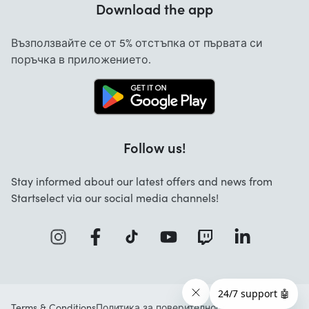
Download the app
Cancellation and returns
Възползвайте се от 5% отстъпка от първата си
Contact
поръчка в приложението.
Follow us!
Stay informed about our latest offers and news from
Startselect via our social media channels!
Terms & Conditions
Политика за поверителност