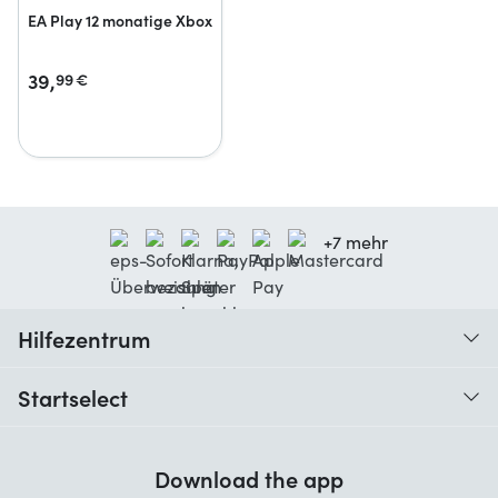
EA Play 12 monatige Xbox
39,
99
€
+7 mehr
Hilfezentrum
Wann erhalte ich meine Bestellung?
Startselect
Hilfe mit Codes
Kundenrezensionen
Garantie
Download the app
Über uns