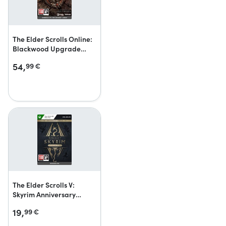
The Elder Scrolls Online:
Blackwood Upgrade
Collector’s Edition
54,
99
€
The Elder Scrolls V:
Skyrim Anniversary
Upgrade
19,
99
€