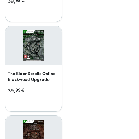
39,
99
€
The Elder Scrolls Online:
Blackwood Upgrade
39,
99
€