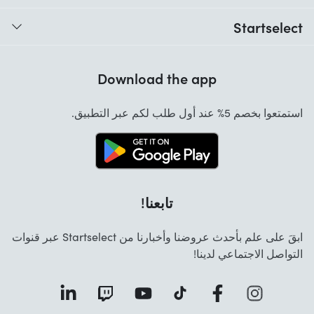
متى سأستلم طلبي؟
Startselect
مساعدة في الرموز
آراء المستهلكين
الضمان
Download the app
من نحن
الإلغاء وطلبات الإرجاع
المهام
استمتعوا بخصم 5% عند أول طلب لكم عبر التطبيق.
التواصل
تابعنا!
ابقَ على علم بأحدث عروضنا وأخبارنا من Startselect عبر قنوات
التواصل الاجتماعي لدينا!